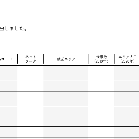
抽出しました。
ネット
世帯数
エリア人口
局コード
放送エリア
ワーク
（2019年）
（2020年）