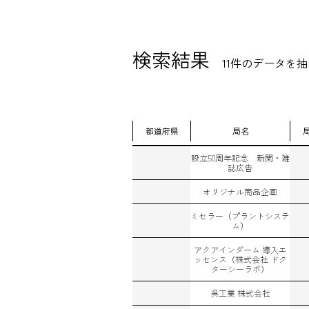
検索結果
11件のデータを
都道府県
局名
設立50周年記念 新聞・雑
誌広告
オリジナル商品企画
ミセラー（プラントシステ
ム）
アクアインダーム 導入エ
ッセンス（株式会社 ドク
ターシーラボ）
呉工業 株式会社