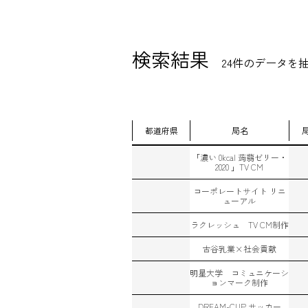
検索結果
24件のデータを
都道府県
局名
「濃い 0kcal 蒟蒻ゼリー・
2020 」TV CM
コーポレートサイト リニ
ューアル
ラクレッシュ TV CM制作
古谷乳業×社会貢献
明星大学 コミュニケーシ
ョンマーク制作
DREAM-CUP サッカー