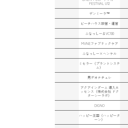
FESTIVAL U12
ザンミーラ™
ビーチハウス設営・運営
ふなっしー＆VC100
MVNEファブリックケア
ふなっしー×ヘンケル
ミセラー（プラントシステ
ム）
男デオナチュレ
アクアインダーム 導入エ
ッセンス（株式会社 ドク
ターシーラボ）
DIGNO
ハッピー王国（ハッピータ
ーン）