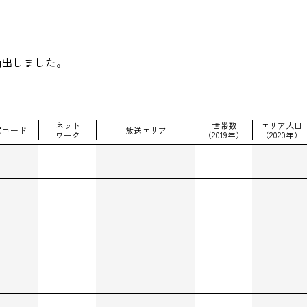
抽出しました。
ネット
世帯数
エリア人口
局コード
放送エリア
ワーク
（2019年）
（2020年）