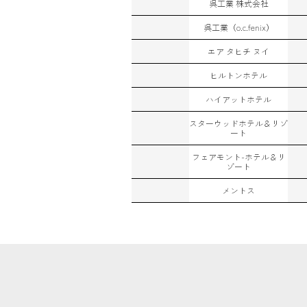
呉工業 株式会社
呉工業（o.c.fenix）
エア タヒチ ヌイ
ヒルトンホテル
ハイアットホテル
スターウッドホテル＆リゾ
ート
フェアモント-ホテル＆リ
ゾート
メントス